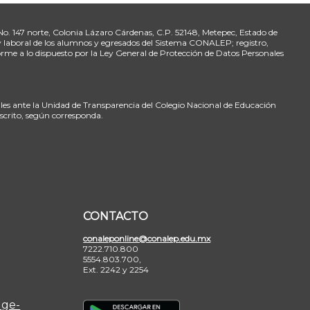
 No. 147 norte, Colonia Lázaro Cárdenas, C.P. 52148, Metepec, Estado de
 y laboral de los alumnos y egresados del Sistema CONALEP; registro,
rme a lo dispuesto por la Ley General de Protección de Datos Personales
ales ante la Unidad de Transparencia del Colegio Nacional de Educación
nscrito, según corresponda.
CONTACTO
conaleponline@conalep.edu.mx
7222.710.800
5554.803.700,
Ext. 2242 y 2254