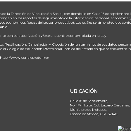
de la Dirección de Vinculación Social, con domicilio en Calle 16 de septiembre
 obtengan en los reportes de seguimiento de la información personal, académica
os económicos (becas del sector productivo). Los cuáles serán protegidos confo
able.
uente con su autorización y/o se encuentre contemplada en la Ley.
so, Rectificación, Cancelación y Oposición del tratamiento de sus datos person
 o el Colegio de Educación Profesional Técnica del Estado en que se encuentre i
:
http://www.conalep.edu.mx/
UBICACIÓN
Calle 16 de Septiembre,
No. 147 Norte, Col. Lázaro Cárdenas,
Municipio de Metepec,
Estado de México, C.P. 52148.