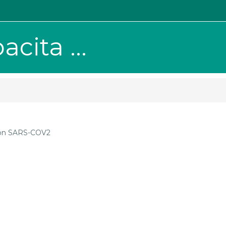
cita ...
ción SARS-COV2