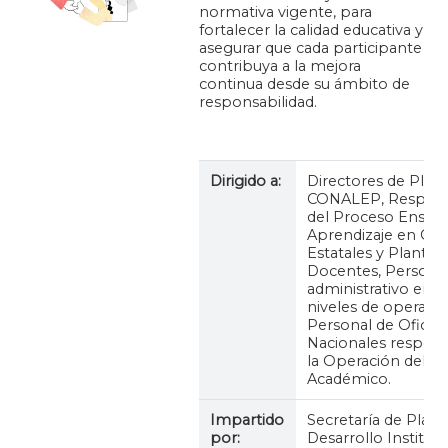
normativa vigente, para
fortalecer la calidad educativa y
asegurar que cada participante
contribuya a la mejora
continua desde su ámbito de
responsabilidad.
Dirigido a:
Directores de Plant
CONALEP, Respons
del Proceso Enseñ
Aprendizaje en Col
Estatales y Plantele
Docentes, Persona
administrativo en t
niveles de operació
Personal de Oficin
Nacionales respon
la Operación del M
Académico.
Impartido
Secretaría de Plane
por:
Desarrollo Instituci