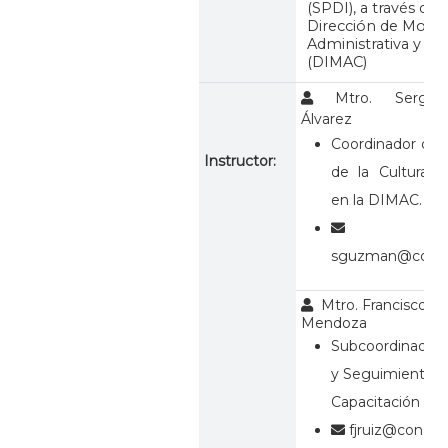
(SPDI), a través de l
Dirección de Moder
Administrativa y Cal
(DIMAC)
Mtro. Sergio
Álvarez
Coordinador de
Instructor:
de la Cultura In
en la DIMAC.
sguzman@conal
Mtro. Francisco Ja
Mendoza
Subcoordinador 
y Seguimiento d
Capacitación en
fjruiz@conale