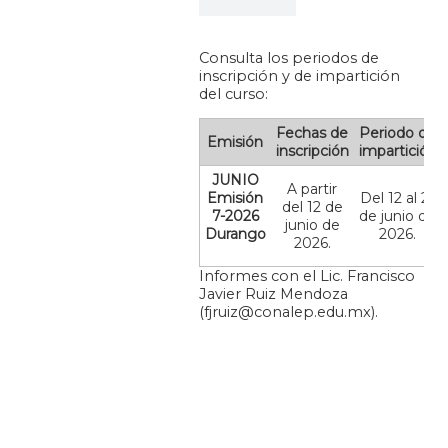
Consulta los periodos de
inscripción y de impartición
del curso:
Fechas de
Periodo de
Emisión
inscripción
impartición
JUNIO
A partir
Emisión
Del 12 al 25
del 12 de
7-2026
de junio de
junio de
Durango
2026.
2026.
Informes con el Lic. Francisco
Javier Ruiz Mendoza
(fjruiz@conalep.edu.mx).