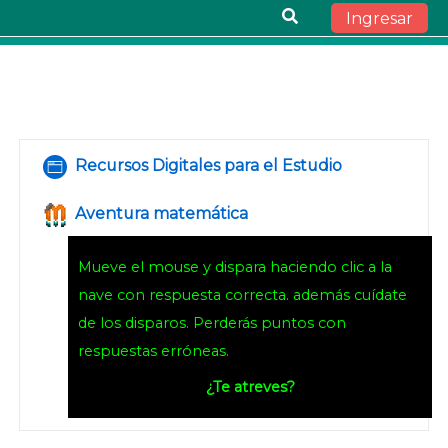
Ingresar
Saltar al contenido principal
General
Recursos Digitales para el Estudio
Página
Aventura matemática
Examenventura
Mueve el mouse y dispara haciendo clic a la
nave con respuesta correcta. además cuídate
de los disparos. Perderás puntos con
respuestas erróneas.
¿Te atreves?