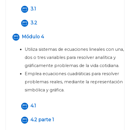
Página
3.1
Página
3.2
Módulo 4
Página
Utiliza sistemas de ecuaciones lineales con una,
dos o tres variables para resolver analítica y
gráficamente problemas de la vida cotidiana.
Emplea ecuaciones cuadráticas para resolver
problemas reales, mediante la representación
simbólica y gráfica.
Página
4.1
4.2 parte 1
Página