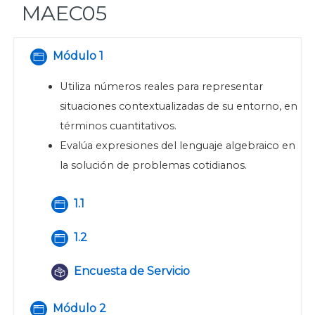
MAEC05
MAEC05
Módulo 1
Página
Utiliza números reales para representar
situaciones contextualizadas de su entorno, en
términos cuantitativos.
Evalúa expresiones del lenguaje algebraico en
la solución de problemas cotidianos.
Página
1.1
Página
1.2
Encuesta de Servicio
Retroalimentación
Módulo 2
Página