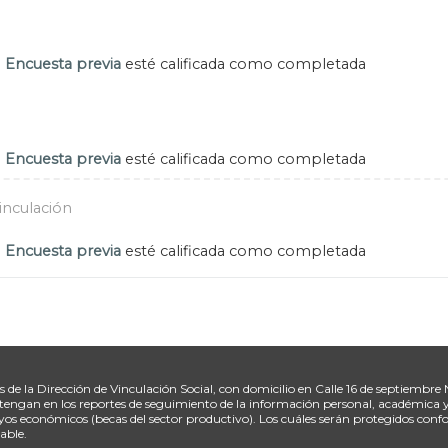
d
Encuesta previa
esté calificada como completada
d
Encuesta previa
esté calificada como completada
vinculación
Contenido Interactivo
d
Encuesta previa
esté calificada como completada
de la Dirección de Vinculación Social, con domicilio en Calle 16 de septiembre
 obtengan en los reportes de seguimiento de la información personal, académica
os económicos (becas del sector productivo). Los cuáles serán protegidos confo
able.