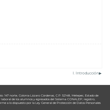
I. Introducción
▶︎
 No. 147 norte, Colonia Lázaro Cárdenas, C.P. 52148, Metepec, Estado de
 y laboral de los alumnos y egresados del Sistema CONALEP; registro,
rme a lo dispuesto por la Ley General de Protección de Datos Personales