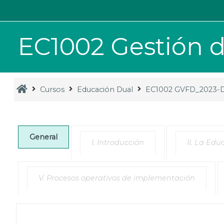
Saltar al contenido principal
EC1002 Gestión de 
Cursos
Educación Dual
EC1002 GVFD_2023
General
I. Introducción
II. La Ed
V. Procesos operativos de implementación
General