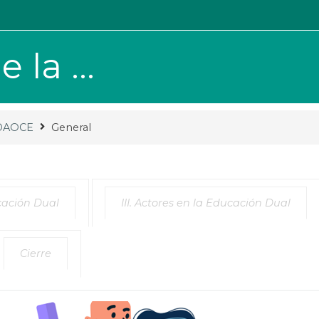
la ...
-DAOCE
General
ucación Dual
III. Actores en la Educación Dual
Cierre