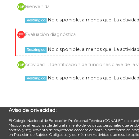
Bienvenida
Contenido Interactivo
No disponible, a menos que: La activida
Restringido
Evaluación diagnóstica
Examen
No disponible, a menos que: La activida
Restringido
Actividad 1: Identificación de funciones clave de la 
No disponible, a menos que: La activida
Restringido
Aviso de privacidad:
El Colegio Nacional de Educación Profesional Técnica (CONALEP), a través 
México, es el responsable del tratamiento de los datos personales que se
control y seguimiento de trayectoria académica para la obtención de apoy
en Posesión de Sujetos Obligados, y demás normatividad que resulte aplic